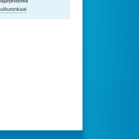
vajärjestelmä
sulkurenkaat