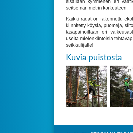
sisällään kymmenen eri vaati
seitsemän metrin korkeuteen.
Kaikki radat on rakennettu eko
kiinnitetty köysiä, puomeja, silt
tasapainoillaan eri vaikeusast
useita mielenkiintoisia tehtäväpi
seikkailijalle!
Kuvia puistosta