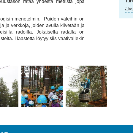
Tur
vuustason rataa yhdestä metristä jopa
äly
logisin menetelmin. Puiden väleihin on
oja ja verkkoja, joiden avulla kiivetään ja
eisilla radoilla. Jokaisella radalla on
steitä. Haastetta löytyy siis vaativallekin