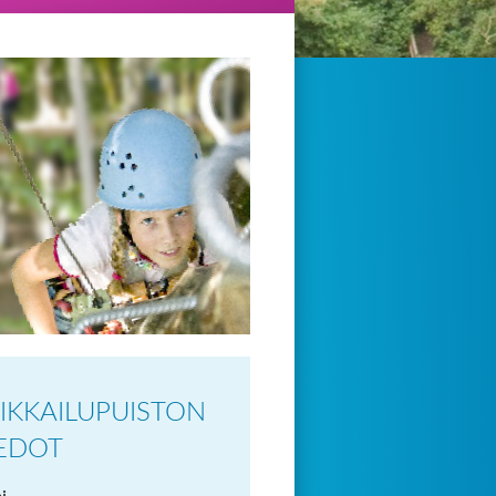
IKKAILU­PUISTON
IEDOT