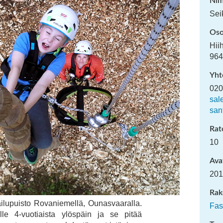
Nim
Sei
Oso
Hii
964
Yht
020
sal
san
Rat
10
Ava
201
Rak
lupuisto Rovaniemellä, Ounasvaaralla.
Fas
ille 4-vuotiaista ylöspäin ja se pitää