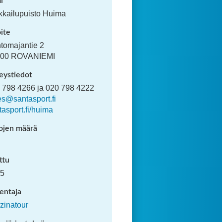
i
kkailupuisto Huima
ite
htomajantie 2
00
ROVANIEMI
eystiedot
 798 4266 ja 020 798 4222
es@santasport.fi
tasport.fi/huima
ojen määrä
ttu
5
entaja
zinatour