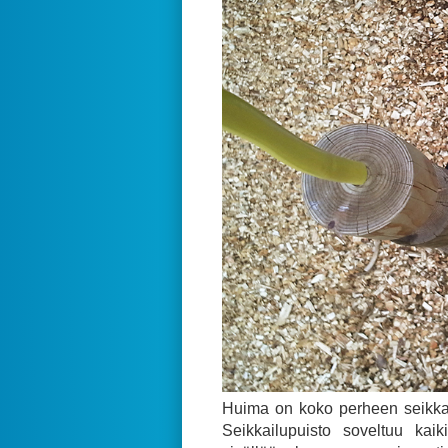
Huima on koko perheen seikkai
Seikkailupuisto soveltuu kaik