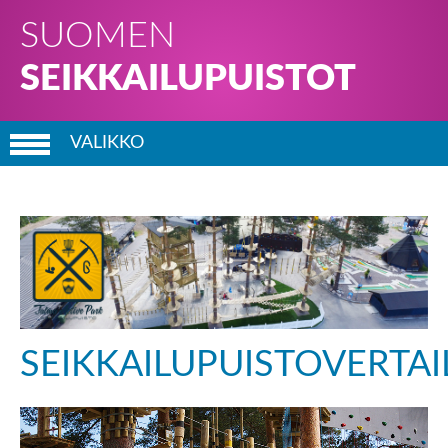
SUOMEN
SEIKKAILUPUISTOT
VALIKKO
ETUSIVU
SEIKKAILU­PUISTOT
AJANKOHTAISTA
TIETOA PALVELUSTA
SEIKKAILUPUISTOVERTAI