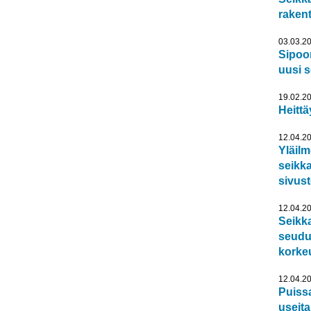
raken
03.03.2
Sipoo
uusi s
19.02.2
Heittä
12.04.2
Yläilm
seikka
sivus
12.04.2
Seikka
seudul
korke
12.04.2
Puissa
useit