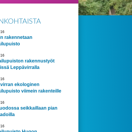
NKOHTAISTA
016
in rakennetaan
ilupuisto
016
ailupuiston rakennustyöt
ssä Leppävirralla
016
virran ekologinen
ilupuisto viimein rakenteille
016
uodossa seikkaillaan pian
adoilla
016
ailupuisto Hugon