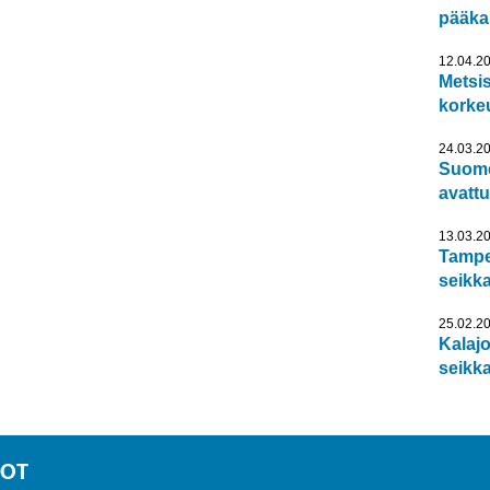
pääka
12.04.2
Metsis
korke
24.03.2
Suome
avattu
13.03.2
Tampe
seikka
25.02.2
Kalajo
seik­k
TOT