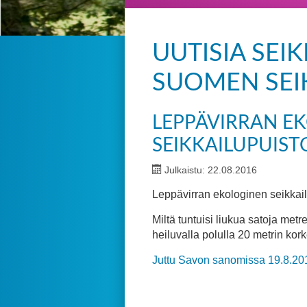
UUTISIA SEIK
SUOMEN SEI
LEPPÄVIRRAN E
SEIKKAILUPUIST
Julkaistu: 22.08.2016
Leppävirran ekologinen seikkail
Miltä tuntuisi liukua satoja metr
heiluvalla polulla 20 metrin kor
Juttu Savon sanomissa 19.8.20