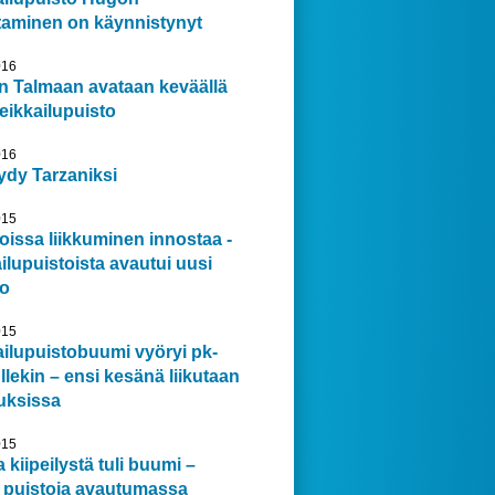
taminen on käynnistynyt
016
n Talmaan avataan keväällä
eikkailupuisto
016
ydy Tarzaniksi
015
oissa liikkuminen innostaa -
ilupuistoista avautui uusi
to
015
ilupuistobuumi vyöryi pk-
lekin – ensi kesänä liikutaan
uksissa
015
 kiipeilystä tuli buumi –
a puistoja avautumassa