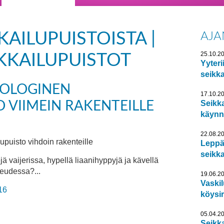
KAILUPUISTOISTA |
AJA
25.10.2
KKAILUPUISTOT
Yyteri
seikka
KOLOGINEN
17.10.2
O VIIMEIN RAKENTEILLE
Seikk
käynni
22.08.2
upuisto vihdoin rakenteille
Leppä
seikka
ejä vaijerissa, hypellä liaanihyppyjä ja kävellä
keudessa?...
19.06.2
Vaskil
16
köysir
05.04.2
Seikk