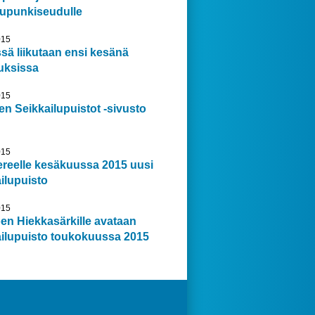
upunkiseudulle
015
sä liikutaan ensi kesänä
uksissa
015
n Seikkailupuistot -sivusto
015
reelle kesäkuussa 2015 uusi
ilupuisto
015
en Hiek­ka­sär­kil­le avataan
ai­lu­puis­to toukokuussa 2015